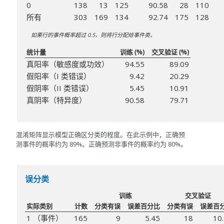
0
138
13
125
90.58
28
110
所有
303
169
134
92.74
175
128
如果行的事件概率超过 0.5，则将行分配给事件类。
统计量
训练 (%)
交叉验证 (%)
真阳率（敏感度或功效）
94.55
89.09
假阳率（I 类错误）
9.42
20.29
假阴率（II 类错误）
5.45
10.91
真阴率（特异度）
90.58
79.71
混淆矩阵显示模型正确区分类的程度。在此示例中，正确预
测事件的概率约为 89%。正确预测非事件的概率约为 80%。
误分类
训练
交叉验证
实际类别
计数
分类有误
误差百分比
分类有误
误差百
1 （事件）
165
9
5.45
18
10