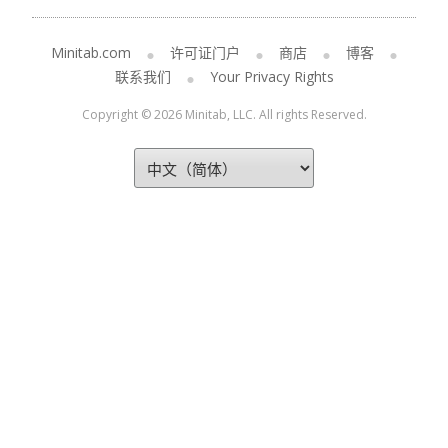
Minitab.com
许可证门户
商店
博客
联系我们
Your Privacy Rights
Copyright © 2026 Minitab, LLC. All rights Reserved.