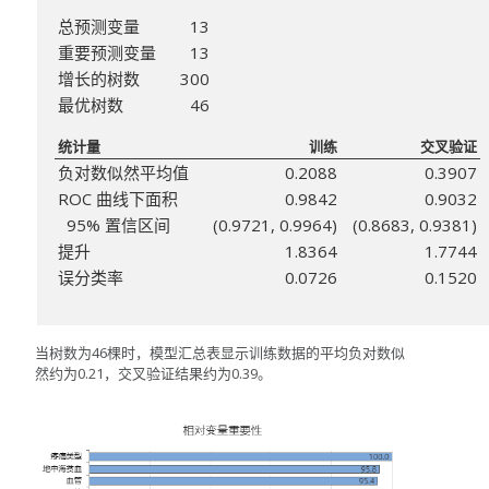
总预测变量
13
重要预测变量
13
增长的树数
300
最优树数
46
统计量
训练
交叉验证
负对数似然平均值
0.2088
0.3907
ROC 曲线下面积
0.9842
0.9032
95% 置信区间
(0.9721, 0.9964)
(0.8683, 0.9381)
提升
1.8364
1.7744
误分类率
0.0726
0.1520
当树数为46棵时，模型汇总表显示训练数据的平均负对数似
然约为0.21，交叉验证结果约为0.39。