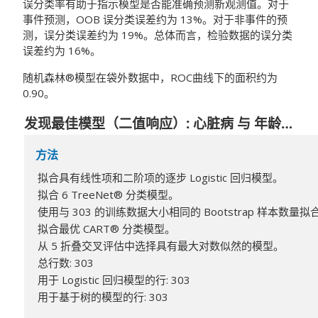
误分类率有助于指示模型是否能准确预测新观测值。对于
事件预测，OOB 误分类误差约为 13%。对于非事件的预
测，误分类误差约为 19%。总体而言，检验数据的误分类
误差约为 16%。
随机森林®模型在袋外数据中，ROC曲线下的面积约为
0.90。
发现最佳模型（二值响应）: 心脏病 与 年龄, 血压, 胆固醇, 最大心率, 旧峰值, 性别, 疼痛类型, 血糖, 静息心电图, 运动绞痛, 斜率, 血管, 地中海贫血
方法
拟合具有线性项和二阶项的逐步 Logistic 回归模型。
拟合 6 TreeNet® 分类模型。
使用与 303 的训练数据大小相同的 Bootstrap 样本数量拟合 3
拟合最优 CART® 分类模型。
从 5 折叠交叉评估中选择具有最大对数似然的模型。
总行数: 303
用于 Logistic 回归模型的行: 303
用于基于树的模型的行: 303