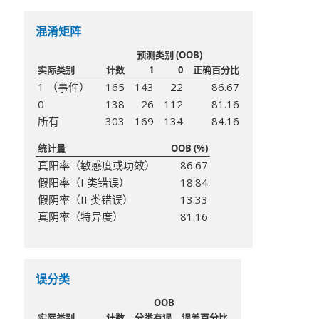
混淆矩阵
预测类别 (OOB)
实际类别
计数
1
0
正确百分比
1 （事件）
165
143
22
86.67
0
138
26
112
81.16
所有
303
169
134
84.16
统计量
OOB (%)
真阳率（敏感度或功效）
86.67
假阳率（I 类错误）
18.84
假阴率（II 类错误）
13.33
真阴率（特异度）
81.16
误分类
OOB
实际类别
计数
分类有误
误差百分比