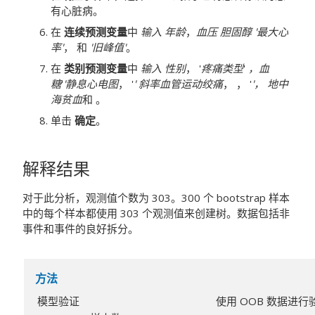
有心脏病。
在
连续预测变量
中
输入
年龄
，
血压
胆固醇
'
最大心
率
'
， 和
'
旧峰值
'
。
在
类别预测变量
中
输入
性别
， '
疼痛类型
'
，
血
糖
'
'
静息心电图
， '
'
斜率
血管
运动绞痛
， ， '
'，
地中
海贫血
和 。
单击
确定
。
解释结果
对于此分析，观测值个数为 303。300 个 bootstrap 样本
中的每个样本都使用 303 个观测值来创建树。数据包括非
事件和事件的良好拆分。
方法
模型验证
使用 OOB 数据进行