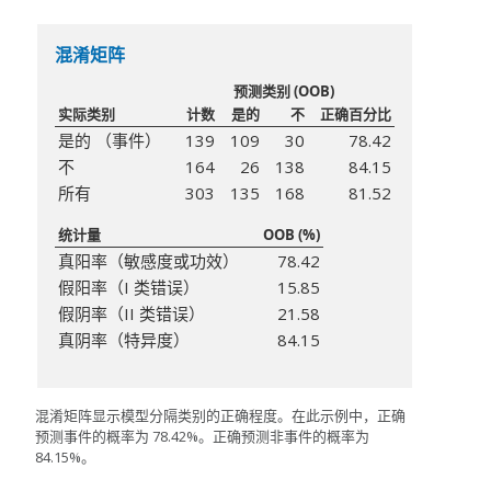
混淆矩阵
预测类别 (OOB)
实际类别
计数
是的
不
正确百分比
是的 （事件）
139
109
30
78.42
不
164
26
138
84.15
所有
303
135
168
81.52
统计量
OOB (%)
真阳率（敏感度或功效）
78.42
假阳率（I 类错误）
15.85
假阴率（II 类错误）
21.58
真阴率（特异度）
84.15
混淆矩阵显示模型分隔类别的正确程度。在此示例中，正确
预测事件的概率为 78.42%。正确预测非事件的概率为
84.15%。