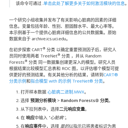
该命令可通过 .
单击此处了解更多关于如何激活模块的信息
一个研究小组收集并发布了有关影响心脏病的因素的详细
信息。变量包括年龄、性别、胆固醇水平、最大心率等。
本示例基于一个提供心脏病详细信息的公共数据集。原始
数据来自于 archive.ics.uci.edu。
®
在初步探索
CART
分类
以确定重要预测因子后，研究人
®
员同时使用两者
TreeNet
分类
，并从
Random
®
Forests
分类
同一数据集创建更深入的模型。研究人员
根据结果比较模型汇总表和 ROC 图，以评估哪个模型可提
供更好的预测结果。有关其他分析的结果，请转到
CART®
分类示例
和
拟合模型 with 的示例 TreeNet® 分类
。
打开样本数据
心脏病二进制.MWX
。
选择
预测分析模块
>
Random Forests® 分类
。
从下拉列表中，选择
二元响应变量
。
在
响应
中输入
‘
’
心脏病
’
'
。
在
响应事件
中，选择
是的
以指示已将患者标识为患