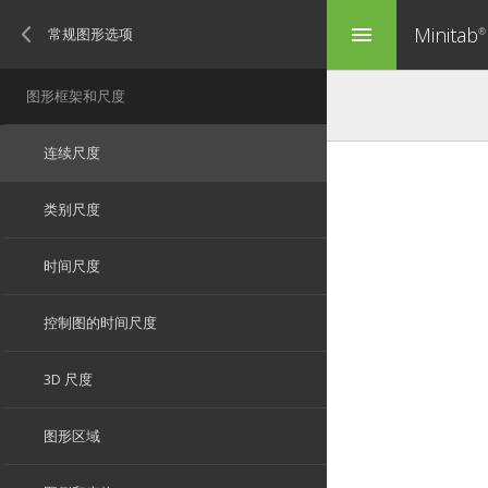
Minitab
menu
®