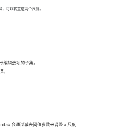
异，可以转置这两个尺度。
形编辑选项的子集。
项。
tab 会通过减去阈值参数来调整 x 尺度