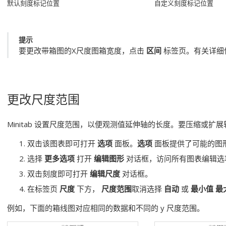
默认刻度标记位置
自定义刻度标记位置
提示
要更改带箱图的X尺度图箱宽度，点击
区间
标签页。有关详细
更改尺度范围
Minitab 设置尺度范围，以便观测值延伸轴的长度。要压缩或
双击该图表即可打开
选项
面板。
选项
面板提供了可能的图
选择
更多选项
打开
编辑图形
对话框，访问所有图表编辑选
双击刻度即可打开
编辑尺度
对话框。
在标签页
尺度
下方，
尺度范围
取消选择
自动
或
最小值
最
例如，下面的箱线图对应相同的数据和不同的 y 尺度范围。