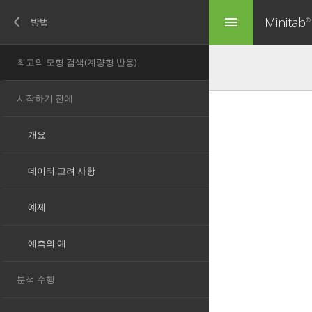
Minitab
menu
®