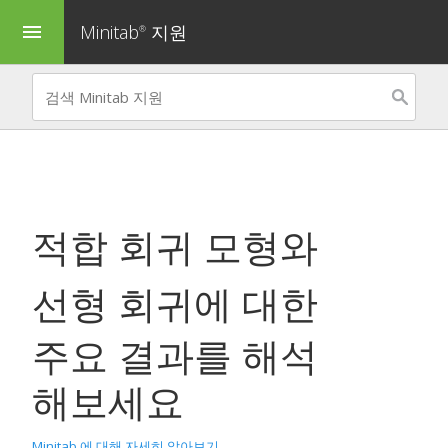
Minitab
지원
menu
®
적합 회귀 모형
와
선형 회귀
에 대한
주요 결과를 해석
해보세요
Minitab 에 대해 자세히 알아보기