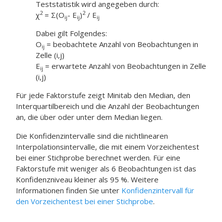
Teststatistik wird angegeben durch:
2
2
χ
= Σ(O
- E
)
/ E
ij
ij
ij
Dabei gilt Folgendes:
O
= beobachtete Anzahl von Beobachtungen in
ij
Zelle (i,j)
E
= erwartete Anzahl von Beobachtungen in Zelle
ij
(i,j)
Für jede Faktorstufe zeigt Minitab den Median, den
Interquartilbereich und die Anzahl der Beobachtungen
an, die über oder unter dem Median liegen.
Die Konfidenzintervalle sind die nichtlinearen
Interpolationsintervalle, die mit einem Vorzeichentest
bei einer Stichprobe berechnet werden. Für eine
Faktorstufe mit weniger als 6 Beobachtungen ist das
Konfidenzniveau kleiner als 95 %. Weitere
Informationen finden Sie unter
Konfidenzintervall für
den Vorzeichentest bei einer Stichprobe
.