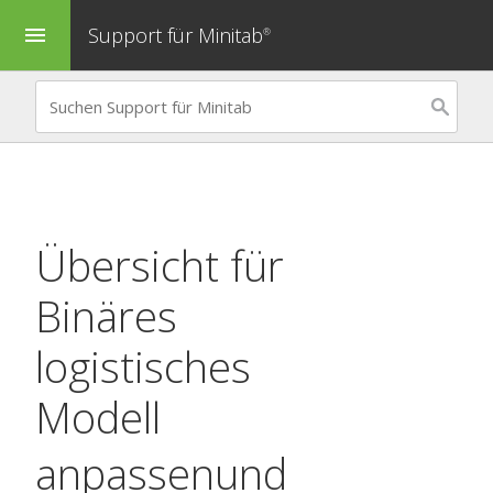
Support für Minitab
menu
®
Übersicht für
Binäres
logistisches
Modell
anpassen
und