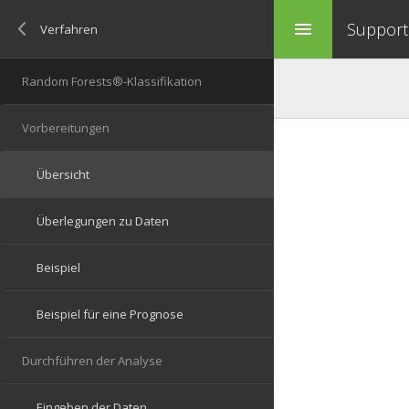
Support 
menu