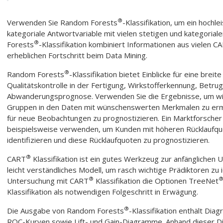
®
Verwenden Sie
Random Forests
-Klassifikation
, um ein hochl
kategoriale Antwortvariable mit vielen stetigen und kategoriale
®
Forests
-Klassifikation
kombiniert Informationen aus vielen 
erheblichen Fortschritt beim Data Mining.
®
Random Forests
-Klassifikation
bietet Einblicke für eine breit
Qualitätskontrolle in der Fertigung, Wirkstofferkennung, Bet
Abwanderungsprognose. Verwenden Sie die Ergebnisse, um wicht
Gruppen in den Daten mit wünschenswerten Merkmalen zu ermi
für neue Beobachtungen zu prognostizieren. Ein Marktforsche
beispielsweise verwenden, um Kunden mit höheren Rücklaufquo
identifizieren und diese Rücklaufquoten zu prognostizieren.
®
CART
Klassifikation
ist ein gutes Werkzeug zur anfänglichen 
leicht verständliches Modell, um rasch wichtige Prädiktoren zu i
®
Untersuchung mit
CART
Klassifikation
die Optionen
TreeNet
Klassifikation
als notwendigen Folgeschritt in Erwägung.
®
Die Ausgabe von
Random Forests
-Klassifikation
enthält Diagr
ROC-Kurven sowie Lift- und Gain-Diagramme. Anhand dieser D