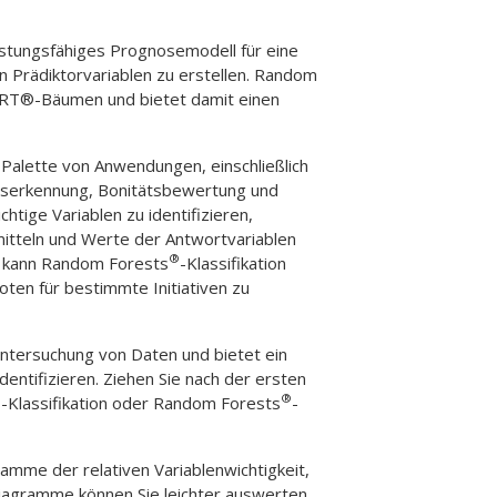
eistungsfähiges Prognosemodell für eine
n Prädiktorvariablen zu erstellen.
Random
CART®-Bäumen und bietet damit einen
e Palette von Anwendungen, einschließlich
rugserkennung, Bonitätsbewertung und
ige Variablen zu identifizieren,
tteln und Werte der Antwortvariablen
®
r kann
Random Forests
-Klassifikation
ten für bestimmte Initiativen zu
Untersuchung von Daten und bietet ein
dentifizieren. Ziehen Sie nach der ersten
®
®
-Klassifikation
oder
Random Forests
-
amme der relativen Variablenwichtigkeit,
iagramme können Sie leichter auswerten,