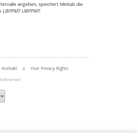
ntervalle angeben, speichert Minitab die
in
LBPPMT
UBPPMT
.
Kontakt
Your Privacy Rights
hts Reserved.