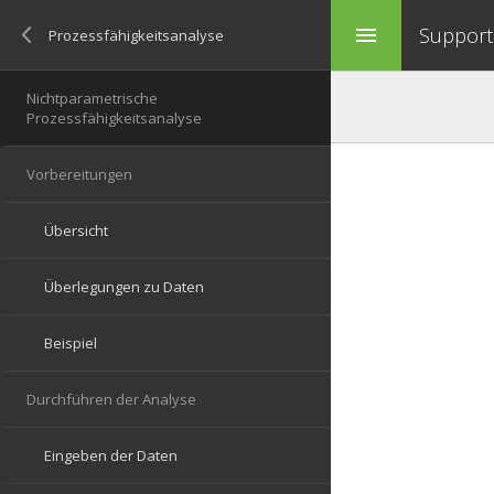
Support 
menu