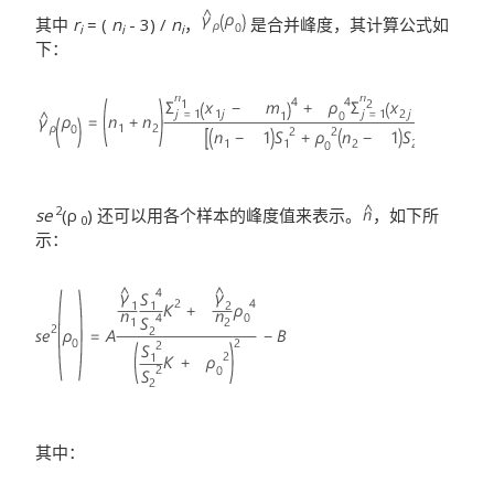
其中
r
= (
n
- 3) /
n
，
是合并峰度，其计算公式如
i
i
i
下：
2
se
(ρ
) 还可以用各个样本的峰度值来表示。
，如下所
0
示：
其中：