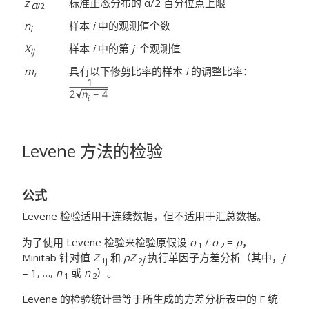
z
标准正态分布的 α/2 百分位点上限
α
/2
n
样本
i
中的观测值个数
i
X
样本
i
中的第
j
个观测值
ij
m
具有以下修剪比率的样本
i
的调整比率：
i
Levene 方法的检验
公式
Levene 检验适用于连续数据，但不适用于汇总数据。
为了使用 Levene 检验来检验原假设
σ
/
σ
=
ρ
，
1
2
Minitab 针对值
Z
和
ρZ
执行单因子方差分析（其中，
j
j
1j
2
= 1, …,
n
或
n
）。
1
2
Levene 的检验统计量等于所生成的方差分析表中的 F 统