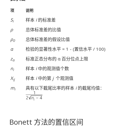
项
说明
S
样本
i
的标准差
i
ρ
总体标准差的比值
ρ
总体标准差的假设比值
0
α
检验的显著性水平 = 1 - (置信水平 / 100)
z
标准正态分布的 α 百分位点上限
α
n
样本
i
中的观测值个数
i
X
样本
i
中的第
j
个观测值
ij
m
具有以下截尾比率的样本
i
的截尾均值：
i
Bonett 方法的置信区间