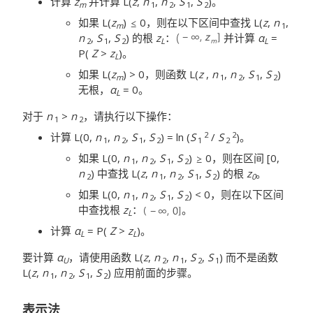
计算
z
并计算 L(
z
,
n
,
n
,
S
,
S
)。
m
1
2
1
2
如果 L(
z
)
0，则在以下区间中查找 L(
z
,
n
,
m
1
n
,
S
,
S
) 的根
z
：
并计算
α
=
2
1
2
L
L
P(
Z
>
z
)。
L
如果 L(
z
) > 0，则函数 L(
z
,
n
,
n
,
S
,
S
)
m
1
2
1
2
无根，
α
= 0。
L
对于
n
>
n
，请执行以下操作：
1
2
2
2
计算 L(0,
n
,
n
,
S
,
S
) = ln (
S
/
S
)。
1
2
1
2
1
2
如果 L(0,
n
,
n
,
S
,
S
)
0，则在区间 [0,
1
2
1
2
n
) 中查找 L(
z
,
n
,
n
,
S
,
S
) 的根
z
。
2
1
2
1
2
0
如果 L(0,
n
,
n
,
S
,
S
) < 0，则在以下区间
1
2
1
2
中查找根
z
：
。
L
计算
α
= P(
Z
>
z
)。
L
L
要计算
α
，请使用函数 L(
z
,
n
,
n
,
S
,
S
) 而不是函数
U
2
1
2
1
L(
z
,
n
,
n
,
S
,
S
) 应用前面的步骤。
1
2
1
2
表示法