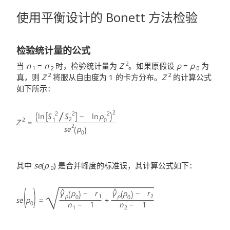
使用平衡设计的 Bonett 方法检验
检验统计量的公式
2
当
n
=
n
时，检验统计量为
Z
。如果原假设
ρ
=
ρ
为
1
2
0
2
2
真，则
Z
将服从自由度为 1 的卡方分布。
Z
的计算公式
如下所示：
其中
se
(
ρ
) 是合并峰度的标准误，其计算公式如下：
0