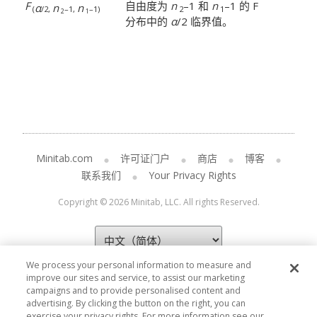
F
自由度为
n
–1 和
n
–1 的 F
α
n
n
(
/2,
–1,
–1)
2
1
2
1
分布中的
α
/2 临界值。
Minitab.com
许可证门户
商店
博客
联系我们
Your Privacy Rights
Copyright © 2026 Minitab, LLC. All rights Reserved.
We process your personal information to measure and
improve our sites and service, to assist our marketing
campaigns and to provide personalised content and
advertising. By clicking the button on the right, you can
exercise your privacy rights. For more information see our