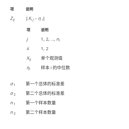
项
说明
Z
|
X
–
η
|
ij
i j
i
项
说明
j
1, 2, …,
n
i
ii
1, 2
X
单个观测值
ij
η
样本 i 的中位数
i
σ
第一个总体的标准差
1
σ
第二个总体的标准差
2
n
第一个样本数量
1
n
第二个样本数量
2