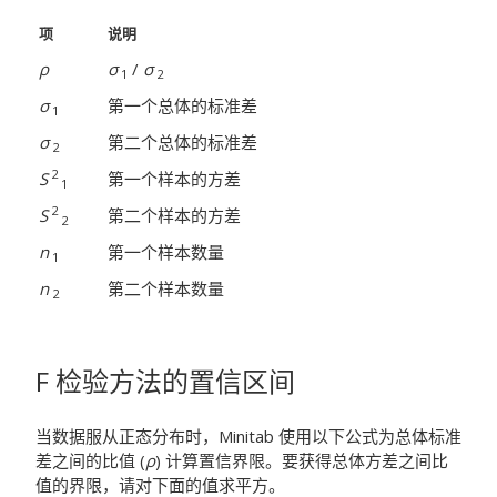
项
说明
ρ
σ
/
σ
1
2
σ
第一个总体的标准差
1
σ
第二个总体的标准差
2
2
S
第一个样本的方差
1
2
S
第二个样本的方差
2
n
第一个样本数量
1
n
第二个样本数量
2
F 检验方法的置信区间
当数据服从正态分布时，Minitab 使用以下公式为总体标准
差之间的比值 (
ρ
) 计算置信界限。要获得总体方差之间比
值的界限，请对下面的值求平方。