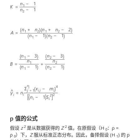
p 值的公式
2
2
假设
z
是从数据获得的
Z
值。在原假设（H
：ρ =
0
ρ
）下，
Z
服从标准正态分布。因此，备择假设 (H
) 的 p
0
1