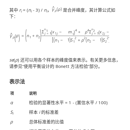
其中
r
= (
n
- 3) /
n
，
是合并峰度，其计算公式如
i
i
i
下：
se
(
ρ
) 还可以用各个样本的峰度值来表示。有关更多信息，
请参见“使用平衡设计的 Bonett 方法检验”部分。
表示法
项
说明
α
检验的显著性水平 = 1 - (置信水平 / 100)
S
样本
i
的标准差
i
ρ
总体标准差的比值