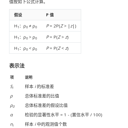
值按如下公式计算。
假设
P 值
H
：ρ
≠ ρ
P
= 2P(
Z
> |
z
|)
1
0
0
H
：ρ
> ρ
P
= P(
Z
>
z
)
1
0
0
H
：ρ
< ρ
P
= P(
Z
<
z
)
1
0
0
表示法
项
说明
S
样本
i
的标准差
i
ρ
总体标准差的比值
ρ
总体标准差的假设比值
0
α
检验的显著性水平 = 1 - (置信水平 / 100)
n
样本
i
中的观测值个数
i