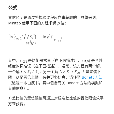
公式
置信区间是通过将检验过程反向来获取的。具体来说，
Minitab 使用下面的方程求解
ρ
值：
其中，
c
是均衡器常量（在下面描述），
se
(
ρ
) 是合并
α
/2
峰度的标准误（在下面描述）。通常，该方程有两个解，
一个解
L
<
S
/
S
，另一个解
U
>
S
/
S
。
L
是置信下
1
2
1
2
限，
U
是置信上限。有关更多信息，请转至
Bonett 方法
（这是一本白皮书，其中包含有关 Bonett 方法的模拟和
其他信息）。
方差比值的置信限值可通过对标准差比值的置信限值求平
方来获得。