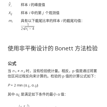
样本
i
的峰度值
X
样本
i
中的第
j
个观测值
ij
m
具有以下截尾比率的样本
i
的截尾均值：
i
使用非平衡设计的 Bonett 方法检验
公式
当
n
≠
n
时，没有检验统计量。相反，p 值是通过将置
1
2
信区间过程反向来计算的。检验的 p 值的计算公式如下：
P
= 2 min (α
, α
)
L
U
其中 α
是满足如下条件的最小 α 值：
L