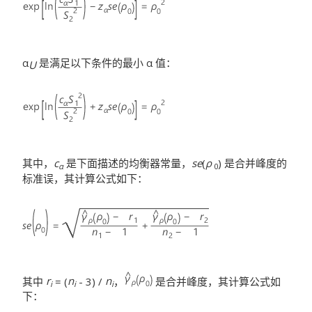
α
是满足以下条件的最小 α 值：
U
其中，
c
是下面描述的均衡器常量，
se
(
ρ
) 是合并峰度的
α
0
标准误，其计算公式如下：
其中
r
= (
n
- 3) /
n
，
是合并峰度，其计算公式如
i
i
i
下：