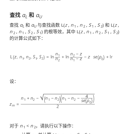
查找
α
和
α
L
U
查找
α
和
α
与查找函数 L(
z
,
n
,
n
,
S
,
S
) 和 L(
z
,
L
U
1
2
1
2
n
,
n
,
S
,
S
) 的根等效，其中 L(
z
,
n
,
n
,
S
,
S
)
2
1
2
1
1
2
1
2
的计算公式如下：
设：
对于
n
<
n
，请执行以下操作：
1
2