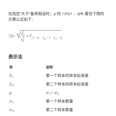
在指定“大于”备择假设时，
ρ
的 100(1 –
α
)% 置信下限的
计算公式如下：
表示法
项
说明
S
第一个样本的样本标准差
1
S
第二个样本的样本标准差
2
ρ
σ
/
σ
1
2
n
第一个样本数量
1
n
第二个样本数量
2