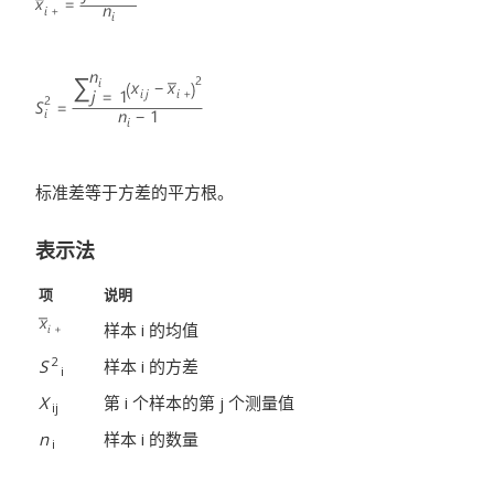
标准差等于方差的平方根。
表示法
项
说明
样本 i 的均值
2
S
样本 i 的方差
i
X
第 i
个样本的第 j
个测量值
ij
n
样本 i 的数量
i