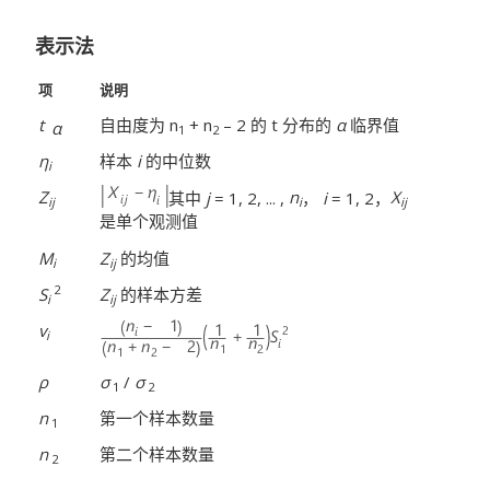
表示法
项
说明
t
自由度为 n
+ n
– 2 的 t 分布的
α
临界值
α
1
2
η
样本
i
的中位数
i
Z
其中
j
= 1, 2, ... ,
n
，
i
= 1, 2，
X
ij
i
ij
是单个观测值
M
Z
的均值
i
ij
2
S
Z
的样本方差
i
ij
v
i
ρ
σ
/
σ
1
2
n
第一个样本数量
1
n
第二个样本数量
2