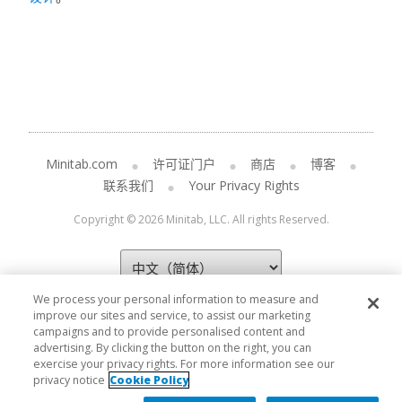
Minitab.com
许可证门户
商店
博客
联系我们
Your Privacy Rights
Copyright © 2026 Minitab, LLC. All rights Reserved.
We process your personal information to measure and
improve our sites and service, to assist our marketing
campaigns and to provide personalised content and
advertising. By clicking the button on the right, you can
exercise your privacy rights. For more information see our
privacy notice
Cookie Policy