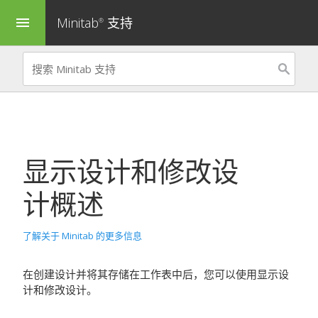
Minitab
支持
menu
®
显示设计
和
修改设
计
概述
了解关于 Minitab 的更多信息
在创建设计并将其存储在工作表中后，您可以使用
显示设
计
和
修改设计
。