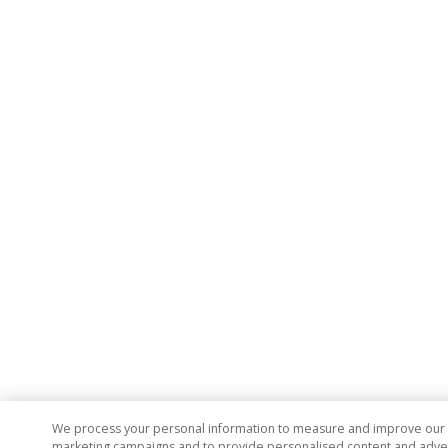
We process your personal information to measure and improve our si
marketing campaigns and to provide personalised content and adverti