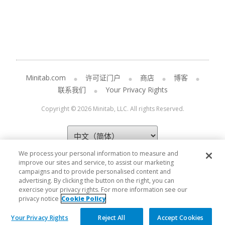
Minitab.com
许可证门户
商店
博客
联系我们
Your Privacy Rights
Copyright © 2026 Minitab, LLC. All rights Reserved.
We process your personal information to measure and
improve our sites and service, to assist our marketing
campaigns and to provide personalised content and
advertising. By clicking the button on the right, you can
exercise your privacy rights. For more information see our
privacy notice
Cookie Policy
Your Privacy Rights
Reject All
Accept Cookies