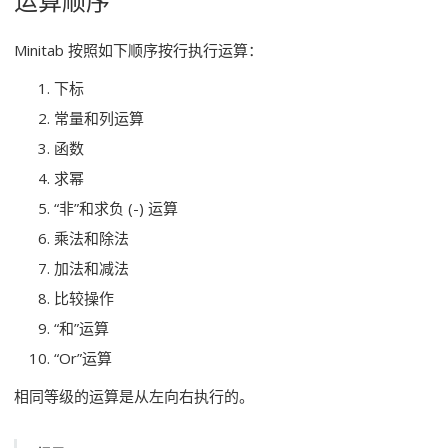
运算顺序
Minitab 按照如下顺序按行执行运算：
下标
常量和列运算
函数
求幂
“非”和求负 (-) 运算
乘法和除法
加法和减法
比较操作
“和”运算
“Or”运算
相同等级的运算是从左向右执行的。