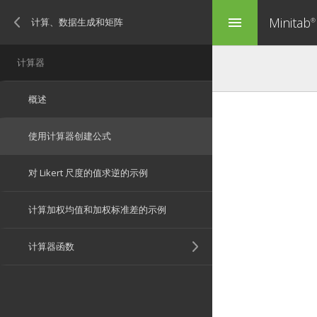
Minitab
menu
®