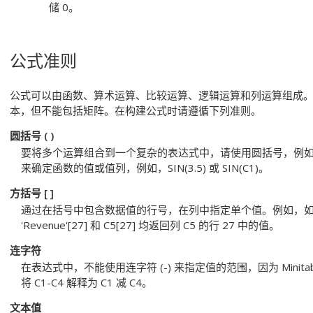
储 0。
公式准则
公式可以由函数、算术运算、比较运算、逻辑运算和列运算组成
本，但不能包括矩阵。在构建公式时请遵循下列准则。
圆括号 ( )
要将多个运算组合到一个复杂的表达式中，请使用圆括号，例
来确定函数的值或值列，例如，
SIN(3.5)
或
SIN(C1)
。
方括号 [ ]
通过在括号中包含数据值的行号，在列中指定单个值。例如，如果
'Revenue'[27]
和
C5[27]
均返回列 C5 的行 27 中的值。
连字符
在表达式中，不能使用连字符 (-) 来指定值的范围，因为 Minita
将
C1-C4
解释为 C1 减 C4。
文本值