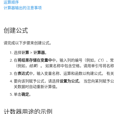
运算顺序
计算器输出的注意事项
创建公式
请完成以下步骤来创建公式。
选择
计算
>
计算器
。
在
将结果存储在变量中
中，输入列的编号（例如，
C1
）、常
（例如，
结果
）。
如果名称中包含空格，请用单引号将名称
在
表达式
中，输入变量名称、运算和函数以构建公式。
有关
要向该列赋予公式，请选择
设置为公式
。
当您向某列赋予公式
关数据时自动重新计算值。
单击
确定
。
计数器用途的示例