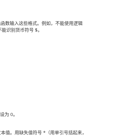
选函数输入这些格式。例如，不能使用逻辑
Y 不能识别货币符号 $。
设为 0。
本值。用缺失值符号 *（用单引号括起来，