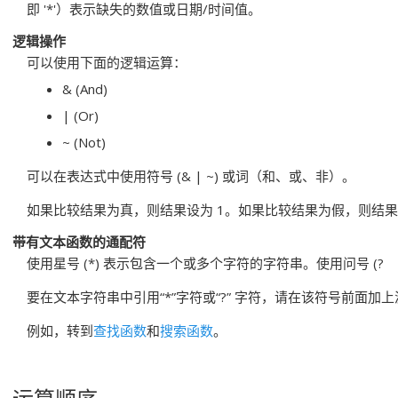
即
'*'
）表示缺失的数值或日期/时间值。
逻辑操作
可以使用下面的逻辑运算：
& (And)
| (Or)
~ (Not)
可以在表达式中使用符号 (& | ~) 或词（和、或、非）。
如果比较结果为真，则结果设为 1。如果比较结果为假，则结果
带有文本函数的通配符
使用星号 (*) 表示包含一个或多个字符的字符串。使用问号 (?
要在文本字符串中引用“*”字符或“?” 字符，请在该符号前面加上波
例如，转到
查找函数
和
搜索函数
。