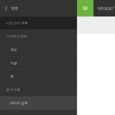
Minitab
menu
®