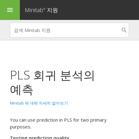
Minitab
지원
menu
®
PLS 회귀 분석의
예측
Minitab 에 대해 자세히 알아보기
You can use prediction in PLS for two primary
purposes.
Testing prediction quality