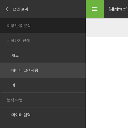
Minitab
menu
®