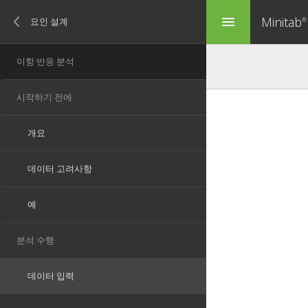
Minitab
menu
®