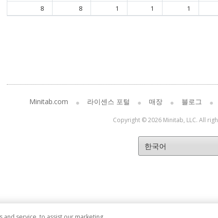
8
8
1
1
1
Minitab.com
라이센스 포털
매장
블로그
Copyright © 2026 Minitab, LLC. All rig
and service, to assist our marketing