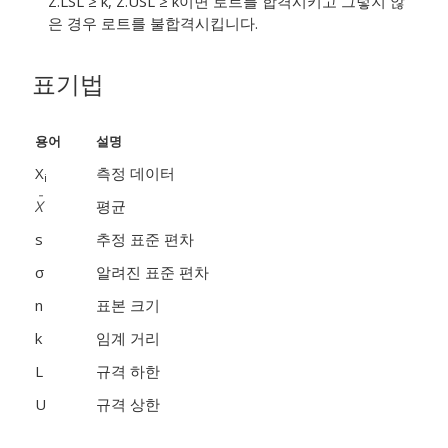
Z.LSL ≥ k, Z.USL ≥ k이면 로트를 합격시키고 그렇지 않
은 경우 로트를 불합격시킵니다.
표기법
용어
설명
X
측정 데이터
i
평균
s
추정 표준 편차
σ
알려진 표준 편차
n
표본 크기
k
임계 거리
L
규격 하한
U
규격 상한