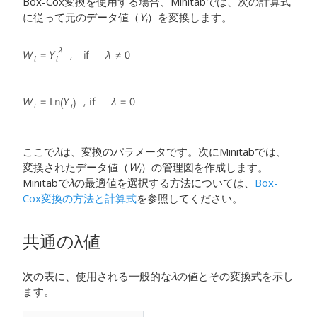
Box-Cox変換を使用する場合、Minitabでは、次の計算式
に従って元のデータ値（
Y
）を変換します。
i
ここで
λ
は、変換のパラメータです。次にMinitabでは、
変換されたデータ値（
W
）の管理図を作成します。
i
Minitabで
λ
の最適値を選択する方法については、
Box-
Cox変換の方法と計算式
を参照してください。
共通の
λ
値
次の表に、使用される一般的な
λ
の値とその変換式を示し
ます。