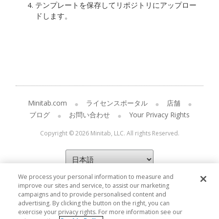
テンプレートを保存してリポジトリにアップロー
ドします。
Minitab.com
ライセンスポータル
店舗
ブログ
お問い合わせ
Your Privacy Rights
Copyright © 2026 Minitab, LLC. All rights Reserved.
We process your personal information to measure and
improve our sites and service, to assist our marketing
campaigns and to provide personalised content and
advertising. By clicking the button on the right, you can
exercise your privacy rights. For more information see our