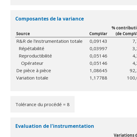
Composantes de la variance
% contribut
Source
CompVar
(de CompV
R&R de l'instrumentation totale
0,09143
7
Répétabilité
0,03997
3
Reproductibilité
0,05146
4
Opérateur
0,05146
4
De pièce à pièce
1,08645
92,
Variation totale
1,17788
100,
Tolérance du procédé = 8
Evaluation de l'instrumentation
Variations 