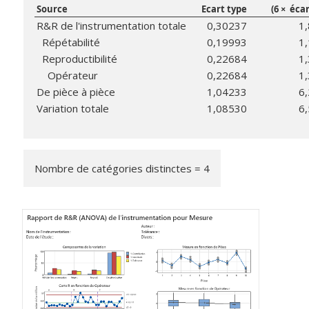
Source
Ecart type
(6 × éca
R&R de l'instrumentation totale
0,30237
1
Répétabilité
0,19993
1
Reproductibilité
0,22684
1
Opérateur
0,22684
1
De pièce à pièce
1,04233
6
Variation totale
1,08530
6
Nombre de catégories distinctes = 4