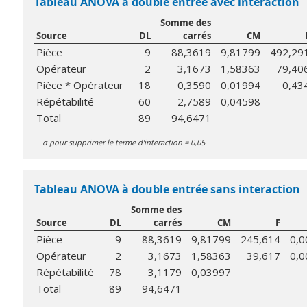
Tableau ANOVA à double entrée avec interaction
Somme des
Source
DL
carrés
CM
Pièce
9
88,3619
9,81799
492,29
Opérateur
2
3,1673
1,58363
79,40
Pièce * Opérateur
18
0,3590
0,01994
0,43
Répétabilité
60
2,7589
0,04598
Total
89
94,6471
α pour supprimer le terme d'interaction = 0,05
Tableau ANOVA à double entrée sans interaction
Somme des
Source
DL
carrés
CM
F
Pièce
9
88,3619
9,81799
245,614
0,0
Opérateur
2
3,1673
1,58363
39,617
0,0
Répétabilité
78
3,1179
0,03997
Total
89
94,6471