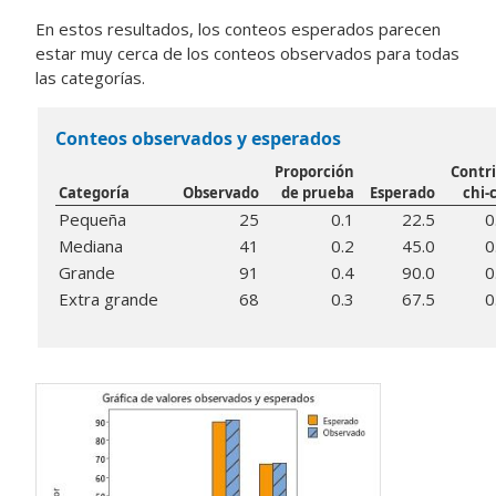
En estos resultados, los conteos esperados parecen
estar muy cerca de los conteos observados para todas
las categorías.
Conteos observados y esperados
Proporción
Contr
Categoría
Observado
de prueba
Esperado
chi-
Pequeña
25
0.1
22.5
0
Mediana
41
0.2
45.0
0
Grande
91
0.4
90.0
0
Extra grande
68
0.3
67.5
0