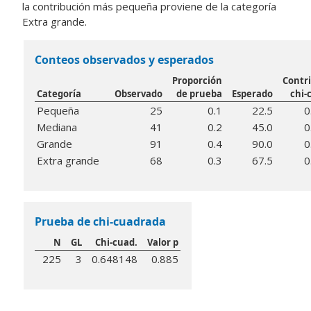
la contribución más pequeña proviene de la categoría
Extra grande.
Conteos observados y esperados
Proporción
Contr
Categoría
Observado
de prueba
Esperado
chi-
Pequeña
25
0.1
22.5
0
Mediana
41
0.2
45.0
0
Grande
91
0.4
90.0
0
Extra grande
68
0.3
67.5
0
Prueba de chi-cuadrada
N
GL
Chi-cuad.
Valor p
225
3
0.648148
0.885