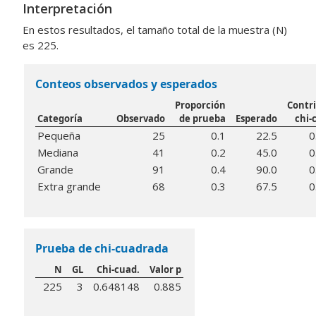
Interpretación
En estos resultados, el tamaño total de la muestra (N)
es 225.
Conteos observados y esperados
Proporción
Contr
Categoría
Observado
de prueba
Esperado
chi-
Pequeña
25
0.1
22.5
0
Mediana
41
0.2
45.0
0
Grande
91
0.4
90.0
0
Extra grande
68
0.3
67.5
0
Prueba de chi-cuadrada
N
GL
Chi-cuad.
Valor p
225
3
0.648148
0.885