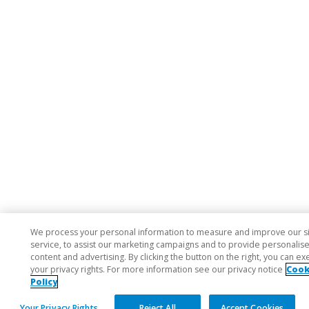
We process your personal information to measure and improve our s
service, to assist our marketing campaigns and to provide personalis
content and advertising. By clicking the button on the right, you can ex
your privacy rights. For more information see our privacy notice
Cook
Policy
Your Privacy Rights
Reject All
Accept Cookies