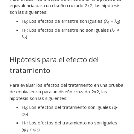
equivalencia para un diseño cruzado 2x2, las hipótesis
son las siguientes:
H
: Los efectos de arrastre son iguales (λ
= λ
)
0
1
2
H
: Los efectos de arrastre no son iguales (λ
≠
1
1
λ
)
2
Hipótesis para el efecto del
tratamiento
Para evaluar los efectos del tratamiento en una prueba
de equivalencia para un diseño cruzado 2x2, las
hipótesis son las siguientes:
H
: Los efectos del tratamiento son iguales (φ
=
0
1
φ
)
2
H
: Los efectos del tratamiento no son iguales
1
(φ
≠ φ
)
1
2