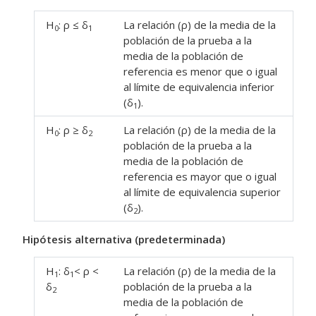
H
: ρ ≤ δ
La relación (ρ) de la media de la
0
1
población de la prueba a la
media de la población de
referencia es menor que o igual
al límite de equivalencia inferior
(δ
).
1
H
: ρ ≥ δ
La relación (ρ) de la media de la
0
2
población de la prueba a la
media de la población de
referencia es mayor que o igual
al límite de equivalencia superior
(δ
).
2
Hipótesis alternativa (predeterminada)
H
: δ
< ρ <
La relación (ρ) de la media de la
1
1
δ
población de la prueba a la
2
media de la población de