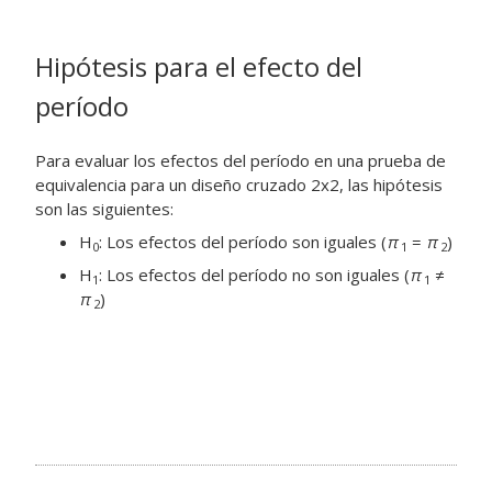
Hipótesis para el efecto del
período
Para evaluar los efectos del período en una prueba de
equivalencia para un diseño cruzado 2x2, las hipótesis
son las siguientes:
H
: Los efectos del período son iguales (
π
=
π
)
0
1
2
H
: Los efectos del período no son iguales (
π
≠
1
1
π
)
2