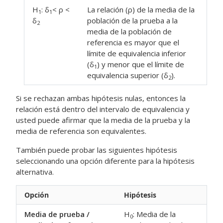
H
: δ
< ρ <
La relación (ρ) de la media de la
1
1
δ
población de la prueba a la
2
media de la población de
referencia es mayor que el
límite de equivalencia inferior
(δ
) y menor que el límite de
1
equivalencia superior (δ
).
2
Si se rechazan ambas hipótesis nulas, entonces la
relación está dentro del intervalo de equivalencia y
usted puede afirmar que la media de la prueba y la
media de referencia son equivalentes.
También puede probar las siguientes hipótesis
seleccionando una opción diferente para la hipótesis
alternativa.
Opción
Hipótesis
Media de prueba /
H
: Media de la
0