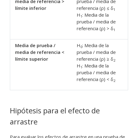
media de referencia >
prueba / media de
límite inferior
referencia (ρ) ≤ δ
1
H
: Media de la
1
prueba / media de
referencia (ρ) > δ
1
Media de prueba /
H
: Media de la
0
media de referencia <
prueba / media de
límite superior
referencia (ρ) ≥ δ
2
H
: Media de la
1
prueba / media de
referencia (ρ) < δ
2
Hipótesis para el efecto de
arrastre
Para evaluar los efectos de arrastre en una prueba de