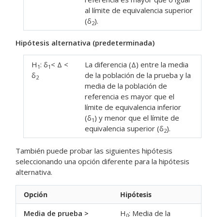
al límite de equivalencia superior
(δ
).
2
Hipótesis alternativa (predeterminada)
H
: δ
< Δ <
La diferencia (Δ) entre la media
1
1
δ
de la población de la prueba y la
2
media de la población de
referencia es mayor que el
límite de equivalencia inferior
(δ
) y menor que el límite de
1
equivalencia superior (δ
).
2
También puede probar las siguientes hipótesis
seleccionando una opción diferente para la hipótesis
alternativa.
Opción
Hipótesis
Media de prueba >
H
: Media de la
0