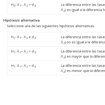
H
:
λ
–
λ
= d
La diferencia entre las tas
0
1
2
0
λ
) es igual a la diferencia 
2
Hipótesis alternativa
Seleccione una de las siguientes hipótesis alternativas.
H
:
λ
–
λ
≠ d
La diferencia entre las tas
1
1
2
0
λ
) no es igual a la diferenc
2
H
:
λ
–
λ
> d
La diferencia entre las tas
1
1
2
0
λ
) es mayor que la diferen
2
H
:
λ
–
λ
< d
La diferencia entre las tas
1
1
2
0
λ
) es menor que la diferen
2