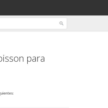
oisson para
guientes: