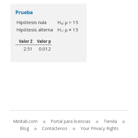
Prueba
Hipótesis nula
H₀: μ = 15
Hipótesis alterna
H₁: μ ≠ 15
Valor Z
Valor p
2.51
0.012
Minitab.com
Portal para licencias
Tienda
Blog
Contáctenos
Your Privacy Rights