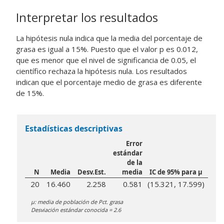
Interpretar los resultados
La hipótesis nula indica que la media del porcentaje de
grasa es igual a 15%. Puesto que el valor p es 0.012,
que es menor que el nivel de significancia de 0.05, el
científico rechaza la hipótesis nula. Los resultados
indican que el porcentaje medio de grasa es diferente
de 15%.
Estadísticas descriptivas
Error
estándar
de la
N
Media
Desv.Est.
media
IC de 95% para μ
20
16.460
2.258
0.581
(15.321, 17.599)
μ: media de población de Pct. grasa
Desviación estándar conocida = 2.6