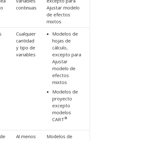
rea
variables
excepto para
ro
continuas
Ajustar modelo
de efectos
mixtos
s
Cualquier
Modelos de
cantidad
hojas de
y tipo de
cálculo,
variables
excepto para
Ajustar
modelo de
efectos
mixtos
Modelos de
proyecto
excepto
modelos
®
CART
 de
Al menos
Modelos de