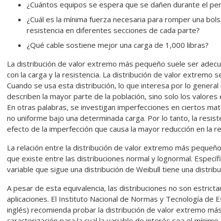
¿Cuántos equipos se espera que se dañen durante el per
¿Cuál es la mínima fuerza necesaria para romper una bols
resistencia en diferentes secciones de cada parte?
¿Qué cable sostiene mejor una carga de 1,000 libras?
La distribución de valor extremo más pequeño suele ser adecu
con la carga y la resistencia. La distribución de valor extremo 
Cuando se usa esta distribución, lo que interesa por lo general 
describen la mayor parte de la población, sino solo los valores
En otras palabras, se investigan imperfecciones en ciertos ma
no uniforme bajo una determinada carga. Por lo tanto, la resiste
efecto de la imperfección que causa la mayor reducción en la re
La relación entre la distribución de valor extremo más pequeño y
que existe entre las distribuciones normal y lognormal. Especí
variable que sigue una distribución de Weibull tiene una distr
A pesar de esta equivalencia, las distribuciones no son estric
aplicaciones. El Instituto Nacional de Normas y Tecnología de 
inglés) recomienda probar la distribución de valor extremo más
caracterización para la cual la variable de interés sea el mínim