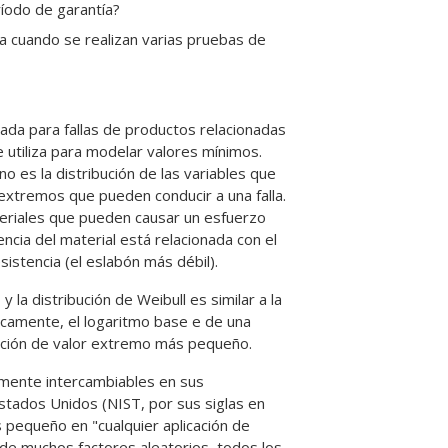
íodo de garantía?
a cuando se realizan varias pruebas de
ada para fallas de productos relacionadas
se utiliza para modelar valores mínimos.
no es la distribución de las variables que
 extremos que pueden conducir a una falla.
teriales que pueden causar un esfuerzo
ncia del material está relacionada con el
sistencia (el eslabón más débil).
 la distribución de Weibull es similar a la
ficamente, el logaritmo base e de una
ibución de valor extremo más pequeño.
tamente intercambiables en sus
Estados Unidos (NIST, por sus siglas en
 pequeño en "cualquier aplicación de
o de muchos factores aleatorios, todos los