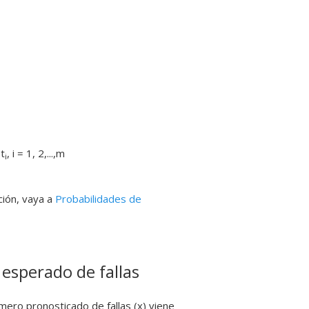
t
, i = 1, 2,...,m
i
ción, vaya a
Probabilidades de
 esperado de fallas
ero pronosticado de fallas (x) viene