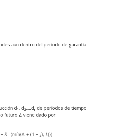
dades aún dentro del período de garantía
ucción d
, d
,...,d
de períodos de tiempo
1
2
r
po futuro Δ viene dado por: