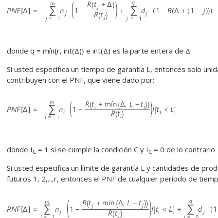
donde q = mín{r, int(Δ)} e int(Δ) es la parte entera de Δ.
Si usted especifica un tiempo de garantía L, entonces solo uni
contribuyen con el PNF, que viene dado por:
donde I
= 1 si se cumple la condición C y I
= 0 de lo contrario
C
C
Si usted especifica un límite de garantía L y cantidades de prod
futuros 1, 2,...,r, entonces el PNF de cualquier período de tiem