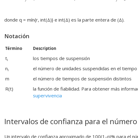
donde q = mín{r, int(Δ)} e int(Δ) es la parte entera de (Δ).
Notación
Término
Description
t
los tiempos de suspensión
i
n
el número de unidades suspendidas en el tiempo 
i
m
el número de tiempos de suspensión distintos
R(t)
la función de fiabilidad. Para obtener más informa
supervivencia
Intervalos de confianza para el número
Un intervalo de confianza aproximado de 100(1-α)% para el núm