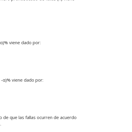
-α)% viene dado por:
1-α)% viene dado por:
o de que las fallas ocurren de acuerdo
.