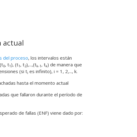
 actual
s del proceso
, los intervalos están
(t
, t
), (t
, t
),...,(t
, t
) de manera que
0
1
1
2
k-1
k
nsiones (si t
es infinito), i = 1, 2,..., k.
i
achadas hasta el momento actual
das que fallaron durante el período de
esperado de fallas (ENF) viene dado por: