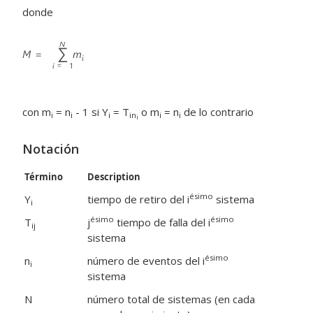
donde
con m
= n
- 1 si Y
= T
o m
= n
de lo contrario
i
i
i
in
i
i
i
Notación
Término
Description
ésimo
Y
tiempo de retiro del i
sistema
i
ésimo
ésimo
T
j
tiempo de falla del i
ij
sistema
ésimo
n
número de eventos del i
i
sistema
N
número total de sistemas (en cada