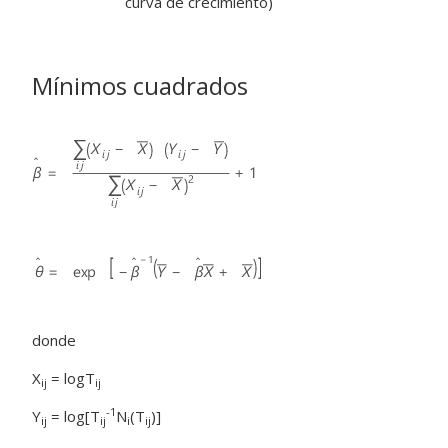
curva de crecimiento)
Mínimos cuadrados
donde
X
= logT
ij
ij
-1
Y
= log[T
N
(T
)]
ij
ij
i
ij