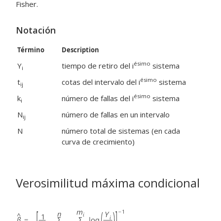
Fisher.
Notación
Término
Description
ésimo
Y
tiempo de retiro del i
sistema
i
ésimo
t
cotas del intervalo del i
sistema
ij
ésimo
k
número de fallas del i
sistema
i
N
número de fallas en un intervalo
ij
N
número total de sistemas (en cada
curva de crecimiento)
Verosimilitud máxima condicional