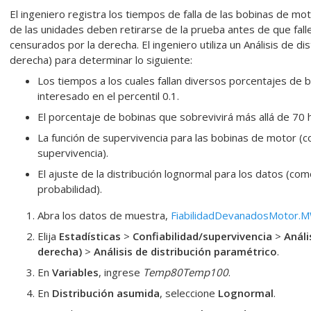
El ingeniero registra los tiempos de falla de las bobinas de mo
de las unidades deben retirarse de la prueba antes de que falle
censurados por la derecha. El ingeniero utiliza un Análisis de d
derecha) para determinar lo siguiente:
Los tiempos a los cuales fallan diversos porcentajes de b
interesado en el percentil 0.1.
El porcentaje de bobinas que sobrevivirá más allá de 70 
La función de supervivencia para las bobinas de motor (
supervivencia).
El ajuste de la distribución lognormal para los datos (co
probabilidad).
Abra los datos de muestra,
FiabilidadDevanadosMotor.
Elija
Estadísticas
>
Confiabilidad/supervivencia
>
Análi
derecha)
>
Análisis de distribución paramétrico
.
En
Variables
, ingrese
Temp80
Temp100
.
En
Distribución asumida
, seleccione
Lognormal
.