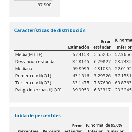
67.800
Características de distribución
IC norma
Error
Estimación
estándar
Inferior
Media(MTTF)
67.4153
5.55245
57.3656
Desviación estándar
34.8145
6.79827
23.7435
Mediana
59.8995
4.31085
52.0192
Primer cuartil(Q1)
43.1516
3.29526
37.1531
Tercer cuartil(Q3)
83.1475
7.37690
69.8763
Rango intercuartil(IQR)
39.9959
6.33317
29.3245
Tabla de percentiles
IC normal de 95.0%
Error
Porcentaje
Percentil
estándar
Inferior
Superior