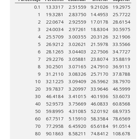
0.1
13.3317
2.51559
9.21026
19.2975
1
19.3281
2.83750
14.4953
25.7722
2
22.0674
2.92559
17.0178
28.6154
3
24.0034
2.97261
18.8304
30.5975
4
25.5709
3.00355
20.3126
32.1906
5
26.9212
3.02621
21.5978
33.5566
6
28.1265
3.04403
22.7506
34.7727
7
29.2276
3.05881
23.8074
35.8819
8
30.2501
3.07165
24.7910
36.9113
9
31.2110
3.08326
25.7170
37.8788
10
32.1225
3.09409
26.5962
38.7970
20
39.7837
3.20997
33.9646
46.5999
30
46.4184
3.41015
40.1936
53.6073
40
52.9573
3.75669
46.0833
60.8568
50
59.8995
4.31085
52.0192
68.9735
60
67.7517
5.15910
58.3584
78.6569
70
77.2958
6.45920
65.6184
91.0514
80
90.1863
8.58211
74.8412
108.678