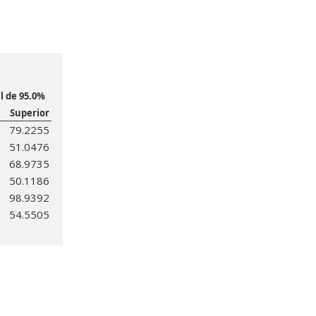
l de 95.0%
Superior
79.2255
51.0476
68.9735
50.1186
98.9392
54.5505