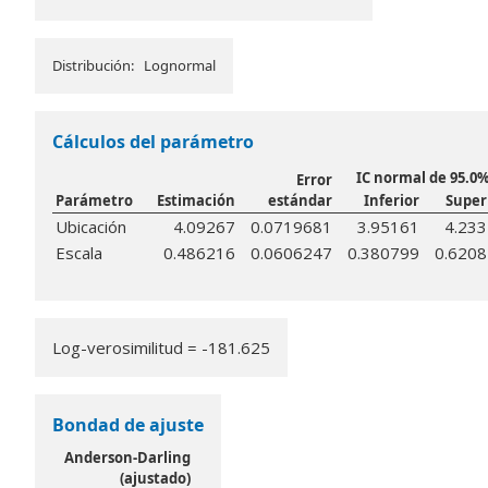
Distribución: Lognormal
Cálculos del parámetro
IC normal de 95.0
Error
Parámetro
Estimación
estándar
Inferior
Super
Ubicación
4.09267
0.0719681
3.95161
4.23
Escala
0.486216
0.0606247
0.380799
0.620
Log-verosimilitud = -181.625
Bondad de ajuste
Anderson-Darling
(ajustado)