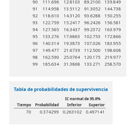
90
111.696
12.8103
89.2100
139.849
91
114.958
13.5112
91.3052
144.738
92
118.610
14.3120
93.6288
150.255
93
122.759
15.2417
96.2426
156.581
94
127.565
16.3437
99.2372
163.979
95
133.276
17.6863
102.753
172.866
96
140.314
19.3873
107.026
183.955
97
149.477
21.6739
112.500
198.608
98
162.590
25.0764
120.175
219.977
99
185.634
31.3868
133.271
258.570
Tabla de probabilidades de supervivencia
IC normal de 95.0%
Tiempo
Probabilidad
Inferior
Superior
70
0.374299
0.263102
0.497141