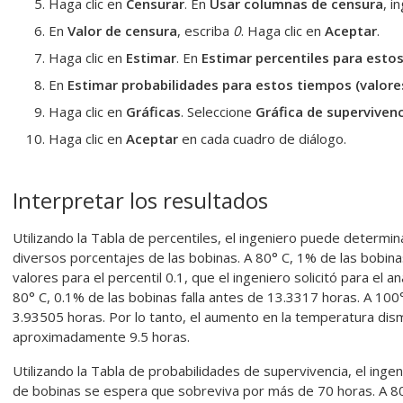
Haga clic en
Censurar
. En
Usar columnas de censura
, i
En
Valor de censura
, escriba
0
. Haga clic en
Aceptar
.
Haga clic en
Estimar
. En
Estimar percentiles para esto
En
Estimar probabilidades para estos tiempos (valore
Haga clic en
Gráficas
. Seleccione
Gráfica de superviven
Haga clic en
Aceptar
en cada cuadro de diálogo.
Interpretar los resultados
Utilizando la Tabla de percentiles, el ingeniero puede determina
diversos porcentajes de las bobinas. A 80° C, 1% de las bobina
valores para el percentil 0.1, que el ingeniero solicitó para el a
80° C, 0.1% de las bobinas falla antes de 13.3317 horas. A 100°
3.93505 horas. Por lo tanto, el aumento en la temperatura dism
aproximadamente 9.5 horas.
Utilizando la Tabla de probabilidades de supervivencia, el ing
de bobinas se espera que sobreviva por más de 70 horas. A 8