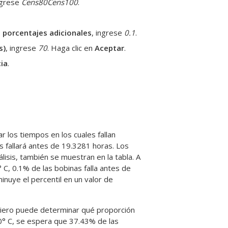
ngrese
Cens80
Cens100
.
s porcentajes adicionales
, ingrese
0.1
.
s)
, ingrese
70
. Haga clic en
Aceptar
.
cia
.
r los tiempos en los cuales fallan
s fallará antes de 19.3281 horas. Los
nálisis, también se muestran en la tabla. A
 C, 0.1% de las bobinas falla antes de
inuye el percentil en un valor de
eniero puede determinar qué proporción
0° C, se espera que 37.43% de las