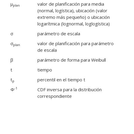
μ
valor de planificación para media
plan
(normal, logística), ubicación (valor
extremo más pequeño) o ubicación
logarítmica (lognormal, loglogística)
σ
parámetro de escala
σ
valor de planificación para parámetro
plan
de escala
β
parámetro de forma para Weibull
t
tiempo
t
percentil en el tiempo t
p
-1
Φ
CDF inversa para la distribución
correspondiente