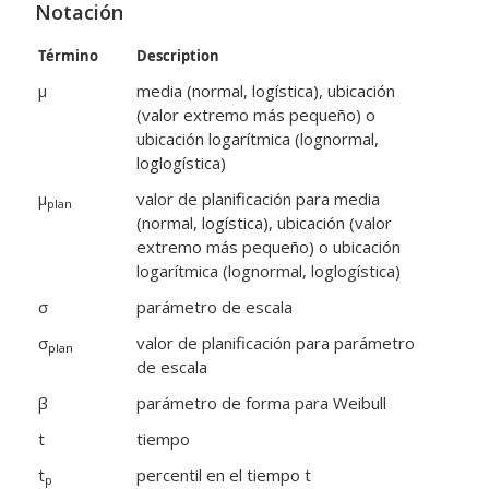
Notación
Término
Description
μ
media (normal, logística), ubicación
(valor extremo más pequeño) o
ubicación logarítmica (lognormal,
loglogística)
μ
valor de planificación para media
plan
(normal, logística), ubicación (valor
extremo más pequeño) o ubicación
logarítmica (lognormal, loglogística)
σ
parámetro de escala
σ
valor de planificación para parámetro
plan
de escala
β
parámetro de forma para Weibull
t
tiempo
t
percentil en el tiempo t
p