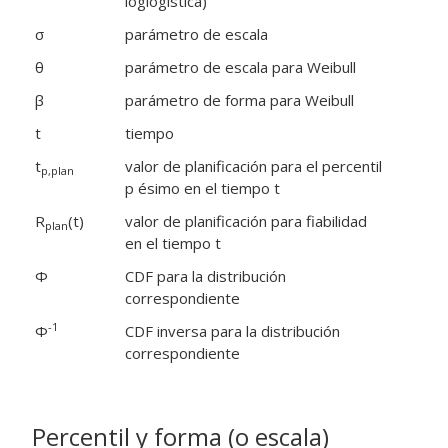
loglogística)
σ
parámetro de escala
θ
parámetro de escala para Weibull
β
parámetro de forma para Weibull
t
tiempo
t
valor de planificación para el percentil
p,plan
p ésimo en el tiempo t
R
(t)
valor de planificación para fiabilidad
plan
en el tiempo t
Φ
CDF para la distribución
correspondiente
-1
Φ
CDF inversa para la distribución
correspondiente
Percentil y forma (o escala)