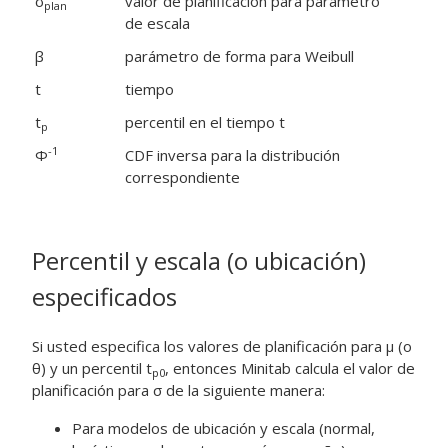
σ
valor de planificación para parámetro
plan
de escala
β
parámetro de forma para Weibull
t
tiempo
t
percentil en el tiempo t
p
-1
Φ
CDF inversa para la distribución
correspondiente
Percentil y escala (o ubicación)
especificados
Si usted especifica los valores de planificación para μ (o
θ) y un percentil t
, entonces Minitab calcula el valor de
p
0
planificación para σ de la siguiente manera:
Para modelos de ubicación y escala (normal,