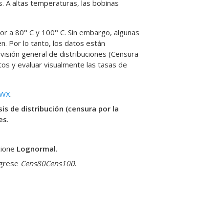
s. A altas temperaturas, las bobinas
tor a 80° C y 100° C. Sin embargo, algunas
n. Por lo tanto, los datos están
evisión general de distribuciones (Censura
atos y evaluar visualmente las tasas de
MWX
.
sis de distribución (censura por la
es
.
cione
Lognormal
.
ngrese
Cens80
Cens100
.