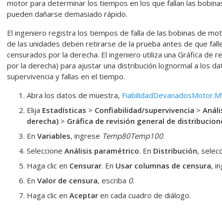
motor para determinar los tiempos en los que fallan las bobina
pueden dañarse demasiado rápido.
El ingeniero registra los tiempos de falla de las bobinas de mo
de las unidades deben retirarse de la prueba antes de que falle
censurados por la derecha. El ingeniero utiliza una Gráfica de r
por la derecha) para ajustar una distribución lognormal a los d
supervivencia y fallas en el tiempo.
Abra los datos de muestra,
FiabilidadDevanadosMotor.
Elija
Estadísticas
>
Confiabilidad/supervivencia
>
Análi
derecha)
>
Gráfica de revisión general de distribucion
En
Variables
, ingrese
Temp80
Temp100
.
Seleccione
Análisis paramétrico
. En
Distribución
, selec
Haga clic en
Censurar
. En
Usar columnas de censura
, i
En
Valor de censura
, escriba
0
.
Haga clic en
Aceptar
en cada cuadro de diálogo.