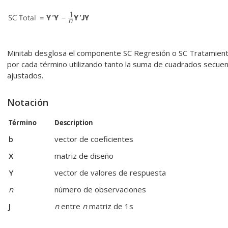
Minitab desglosa el componente SC Regresión o SC Tratamientos
por cada término utilizando tanto la suma de cuadrados secue
ajustados.
Notación
Término
Description
b
vector de coeficientes
X
matriz de diseño
Y
vector de valores de respuesta
n
número de observaciones
J
n
entre
n
matriz de 1s