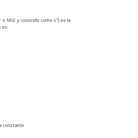
2
r o MSE y conocido como s
) es la
 es:
la constante