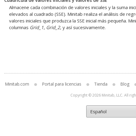
Cuadrícula de valores iniciales y valores de SSE
Almacene cada combinación de valores iniciales y la suma ini
elevados al cuadrado (SSE). Minitab realiza el análisis de reg
valores iniciales que produzca la SSE inicial más pequeña. Mi
columnas
Grid_1
,
Grid_2
, y así sucesivamente.
Minitab.com
Portal para licencias
Tienda
Blog
Copyright © 2026 Minitab, LLC. All rig