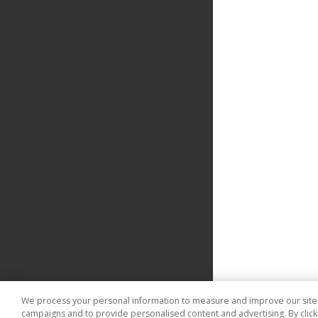
We process your personal information to measure and improve our sites 
campaigns and to provide personalised content and advertising. By clicki