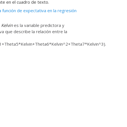
nte en el cuadro de texto.
a función de expectativa en la regresión
.
Kelvin
es la variable predictora y
va que describe la relación entre la
1+Theta5*Kelvin+Theta6*Kelvin^2+Theta7*Kelvin^3).