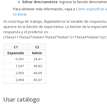
Editar directamente
: Ingrese la función directame
Para obtener más información, vaya a
Cómo especificar l
no lineal
.
En esta hoja de trabajo,
Expansión
es la variable de respuesta
aparece en la función de expectativa. La función de la expectati
respuesta y el predictor es
(Theta1+Theta2*Kelvin+Theta3*Kelvin^2+Theta4*Kelvin^3)/(
C1
C2
Expansión
Kelvin
0,591
24,41
1,547
34,82
2,902
44,09
2,894
45,07
Usar catálogo