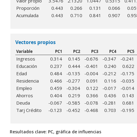
Valor propio
3.5476
2.1320
1.0447
0.5315
0.411
Proporción
0.443
0.266
0.131
0.066
0.05
Acumulada
0.443
0.710
0.841
0.907
0.95
Vectores propios
Variable
PC1
PC2
PC3
PC4
PC5
Ingresos
0.314
0.145
-0.676
-0.347
-0.241
Educación
0.237
0.444
-0.401
0.240
0.622
Edad
0.484
-0.135
-0.004
-0.212
-0.175
Residencia
0.466
-0.277
0.091
0.116
-0.035
Empleo
0.459
-0.304
0.122
-0.017
-0.014
Ahorros
0.404
0.219
0.366
0.436
0.143
Deuda
-0.067
-0.585
-0.078
-0.281
0.681
Tarj Crédito
-0.123
-0.452
-0.468
0.703
-0.195
Resultados clave: PC, gráfica de influencias