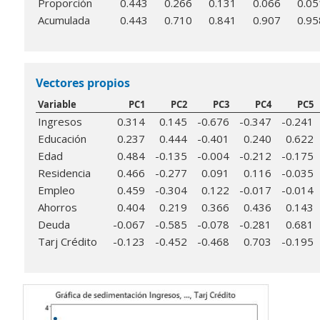
Proporción
0.443
0.266
0.131
0.066
0.05
Acumulada
0.443
0.710
0.841
0.907
0.95
Vectores propios
Variable
PC1
PC2
PC3
PC4
PC5
Ingresos
0.314
0.145
-0.676
-0.347
-0.241
Educación
0.237
0.444
-0.401
0.240
0.622
Edad
0.484
-0.135
-0.004
-0.212
-0.175
Residencia
0.466
-0.277
0.091
0.116
-0.035
Empleo
0.459
-0.304
0.122
-0.017
-0.014
Ahorros
0.404
0.219
0.366
0.436
0.143
Deuda
-0.067
-0.585
-0.078
-0.281
0.681
Tarj Crédito
-0.123
-0.452
-0.468
0.703
-0.195