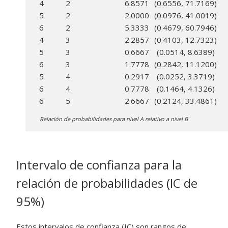
4
2
6.8571
(0.6556, 71.7169)
5
2
2.0000
(0.0976, 41.0019)
6
2
5.3333
(0.4679, 60.7946)
4
3
2.2857
(0.4103, 12.7323)
5
3
0.6667
(0.0514, 8.6389)
6
3
1.7778
(0.2842, 11.1200)
5
4
0.2917
(0.0252, 3.3719)
6
4
0.7778
(0.1464, 4.1326)
6
5
2.6667
(0.2124, 33.4861)
Relación de probabilidades para nivel A relativo a nivel B
Intervalo de confianza para la
relación de probabilidades (IC de
95%)
Estos intervalos de confianza (IC) son rangos de