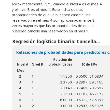
aproximadamente 7,71, cuando el nivel A es el mes 4
y el nivel B es el mes 1. Esto indica que las
probabilidades de que un huésped cancele una
reservación en el mes 4 son aproximadamente 8
veces mayores que las probabilidades de que un
huésped cancele una reservación en el mes 1.
Regresión logística binaria: Cancellation vs. Mes
Relaciones de probabilidades para predictores c
Relación de
Nivel A
Nivel B
probabilidades
IC de 95%
Mes
2
1
1.1250
(0.0600, 21.0834)
3
1
3.3750
(0.2897, 39.3165)
4
1
7.7143
(0.7461, 79.7592)
5
1
2.2500
(0.1107, 45.7172)
6
1
6.0000
(0.5322, 67.6397)
3
2
3.0000
(0.2547, 35.3325)