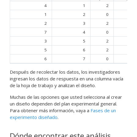
4
1
2
1
1
2
0
1
2
3
2
1
7
4
0
1
3
5
2
1
5
6
2
1
6
7
0
1
Después de recolectar los datos, los investigadores
ingresan los datos de respuesta en una columna vacía
de la hoja de trabajo y analizan el diseño.
Muchas de las opciones que usted selecciona al crear
un diseño dependen del plan experimental general.
Para obtener más información, vaya a
Fases de un
experimento diseñado
.
Dónde encontrar este análisis