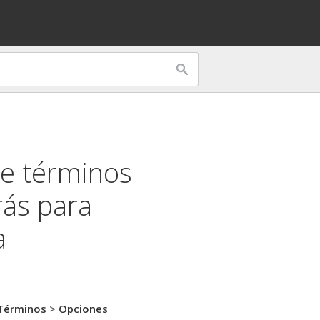
de términos
rás
para
a
Términos
>
Opciones