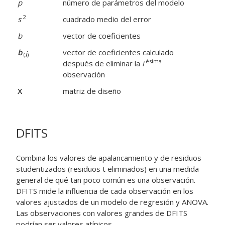
p
número de parámetros del modelo
2
s
cuadrado medio del error
b
vector de coeficientes
b
vector de coeficientes calculado
i
(
)
ésima
después de eliminar la
i
observación
X
matriz de diseño
DFITS
Combina los valores de apalancamiento y de residuos
studentizados (residuos t eliminados) en una medida
general de qué tan poco común es una observación.
DFITS mide la influencia de cada observación en los
valores ajustados de un modelo de regresión y ANOVA.
Las observaciones con valores grandes de DFITS
podrían ser valores atípicos.