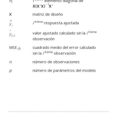
h
i
elemento diagonal de
i
X
matriz de diseño
ésima
i
respuesta ajustada
ésima
valor ajustado calculado sin la
i
observación
MSE
cuadrado medio del error calculado
i
(
)
ésima
sin la
i
observación
n
número de observaciones
p
número de parámetros del modelo