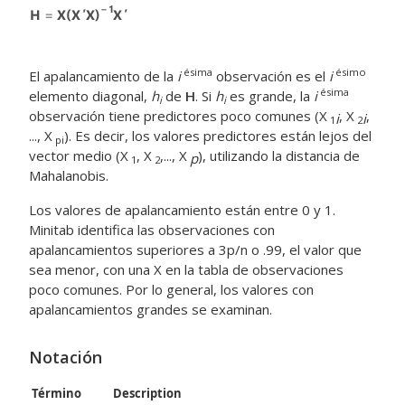
ésima
ésimo
El apalancamiento de la
i
observación es el
i
ésima
elemento diagonal,
h
de
H
. Si
h
es grande, la
i
i
i
observación tiene predictores poco comunes (X
, X
,
i
i
1
2
..., X
). Es decir, los valores predictores están lejos del
pi
vector medio (X
, X
,..., X
), utilizando la distancia de
p
1
2
Mahalanobis.
Los valores de apalancamiento están entre 0 y 1.
Minitab identifica las observaciones con
apalancamientos superiores a 3p/n o .99, el valor que
sea menor, con una X en la tabla de observaciones
poco comunes. Por lo general, los valores con
apalancamientos grandes se examinan.
Notación
Término
Description