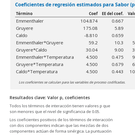
Coeficientes de regresión estimados para Sabor (
Término
Coef
EE del coef.
Val
Emmenthaler
104.874
0.667
Gruyere
175.08
5.89
Caldo
-8.810
0.659
Emmenthaler*Gruyere
59.2
10.3
5
Gruyere*Caldo
30.04
9.00
3
Emmenthaler*Temperatura
4.500
0.475
9
Gruyere*Temperatura
4.500
0.679
6
Caldo*Temperatura
4.500
0.443
10
Los coeficientes se calculan para las variables de proceso codificadas.
Resultados clave: Valor p, coeficientes
Todos los términos de interacción tienen valores p que
son menores que el nivel de significancia de 0.05.
Los coeficientes positivos de los términos de interacción
con dos componentes indican que las mezclas de dos
componentes actúan de forma sinérgica. La puntuación