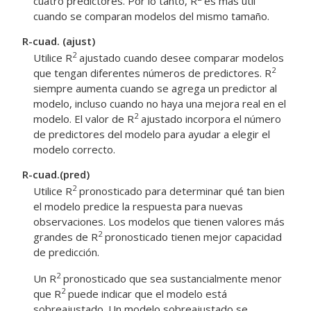
cuatro predictores. Por lo tanto, R
es más útil
cuando se comparan modelos del mismo tamaño.
R-cuad. (ajust)
2
Utilice R
ajustado cuando desee comparar modelos
2
que tengan diferentes números de predictores. R
siempre aumenta cuando se agrega un predictor al
modelo, incluso cuando no haya una mejora real en el
2
modelo. El valor de R
ajustado incorpora el número
de predictores del modelo para ayudar a elegir el
modelo correcto.
R-cuad.(pred)
2
Utilice R
pronosticado para determinar qué tan bien
el modelo predice la respuesta para nuevas
observaciones. Los modelos que tienen valores más
2
grandes de R
pronosticado tienen mejor capacidad
de predicción.
2
Un R
pronosticado que sea sustancialmente menor
2
que R
puede indicar que el modelo está
sobreajustado. Un modelo sobreajustado se