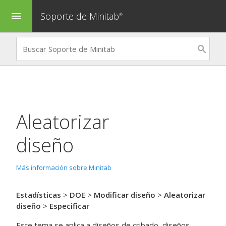
Soporte de Minitab
menu
®
Aleatorizar
diseño
Más información sobre Minitab
Estadísticas
>
DOE
>
Modificar diseño
>
Aleatorizar
diseño
>
Especificar
Este tema se aplica a diseños de cribado, diseños