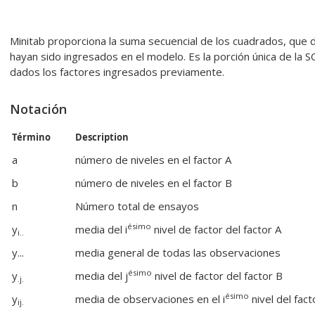
Minitab proporciona la suma secuencial de los cuadrados, que 
hayan sido ingresados en el modelo. Es la porción única de la S
dados los factores ingresados previamente.
Notación
Término
Description
a
número de niveles en el factor A
b
número de niveles en el factor B
n
Número total de ensayos
ésimo
y
media del i
nivel de factor del factor A
i..
y...
media general de todas las observaciones
ésimo
y
media del j
nivel de factor del factor B
.j.
ésimo
y
media de observaciones en el i
nivel del facto
ij.