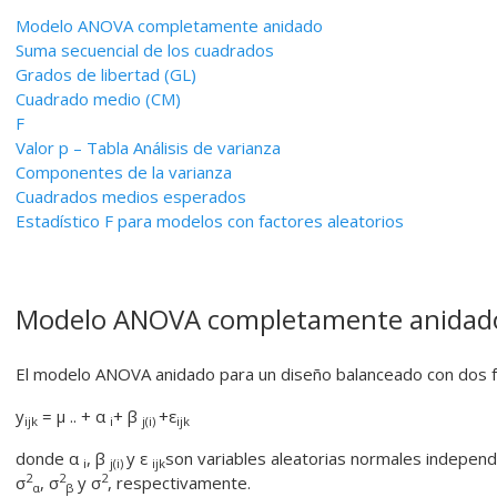
Modelo
ANOVA completamente anidado
Suma secuencial de los cuadrados
Grados de libertad (GL)
Cuadrado medio (CM)
F
Valor p – Tabla Análisis de varianza
Componentes de la varianza
Cuadrados medios esperados
Estadístico F para modelos con factores aleatorios
Modelo
ANOVA completamente anidad
El modelo ANOVA anidado para un diseño balanceado con dos fac
y
= μ .. + α
+ β
+ε
ijk
i
j(i)
ijk
donde α
, β
y ε
son variables aleatorias normales independ
i
j(i)
ijk
2
2
2
σ
, σ
y σ
, respectivamente.
α
β