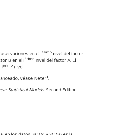
ésimo
bservaciones en el i
nivel del factor
ésimo
tor B en el i
nivel del factor A. El
ésimo
 i
nivel.
1
alanceado, véase Neter
.
ear Statistical Models
. Second Edition.
l en los datos. SC (A) y SC (B) es la