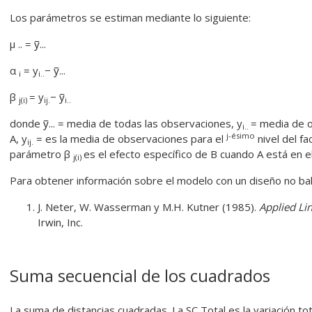
Los parámetros se estiman mediante lo siguiente:
μ .. = y̅...
α
= y
− y̅...
i
i..
β
= y
− y̅
j(i)
ij.
i..
donde y̅... = media de todas las observaciones, y
= media de o
i..
j-ésimo
A, y
= es la media de observaciones para el
nivel del fac
ij.
parámetro β
es el efecto específico de B cuando A está en el
j(i)
Para obtener información sobre el modelo con un diseño no b
J. Neter, W. Wasserman y M.H. Kutner (1985).
Applied Lin
Irwin, Inc.
Suma secuencial de los cuadrados
La suma de distancias cuadradas. La SC Total es la variación tota