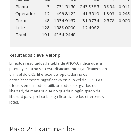
Planta
3
731.5156
243.8385
5.854
0.011
Operador
12
499.8125
41.6510
1.303
0.248
Turno
48
1534.9167
31.9774
2.578
0.000
Lote
128
1588.0000
12.4062
Total
191
4354.2448
Resultados clave: Valor p
En estos resultados, la tabla de ANOVA indica que la
planta y el turno son estadísticamente significativos en
el nivel de 0.05. El efecto del operador no es
estadísticamente significativo en el nivel de 0.05. Los
efectos en el modelo utilizan todos los grados de
libertad, de manera que no queda ningún grado de
libertad para probar la significancia de los diferentes
lotes.
Paso 2: Examinar los