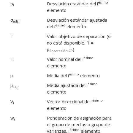
ésimo
σ
Desviación estándar del i
i
elemento
σ
Desviación estándar ajustada
adj,i
ésimo
del i
elemento
T
Valor objetivo de separación (si
no está disponible, T =
μ
)
Separación,CP
ésimo
T
Valor nominal del i
i
elemento
ésimo
μ
Media del i
elemento
i
ésimo
μ
Media ajustada del i
adj,i
elemento
ésimo
V
Vector direccional del i
i
elemento
w
Ponderación de asignación para
i
el grupo de medias o grupo de
ésimo
varianzas, i
elemento