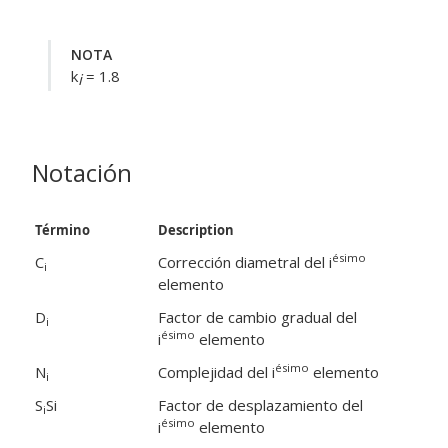
NOTA
k
= 1.8
i
Notación
Término
Description
ésimo
C
Corrección diametral del i
i
elemento
D
Factor de cambio gradual del
i
ésimo
i
elemento
ésimo
N
Complejidad del i
elemento
i
S
Si
Factor de desplazamiento del
i
ésimo
i
elemento