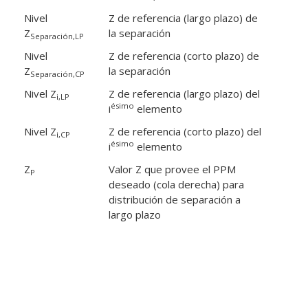
Nivel
Z de referencia (largo plazo) de
Z
la separación
Separación,LP
Nivel
Z de referencia (corto plazo) de
Z
la separación
Separación,CP
Nivel Z
Z de referencia (largo plazo) del
i,LP
ésimo
i
elemento
Nivel Z
Z de referencia (corto plazo) del
i,CP
ésimo
i
elemento
Z
Valor Z que provee el PPM
P
deseado (cola derecha) para
distribución de separación a
largo plazo