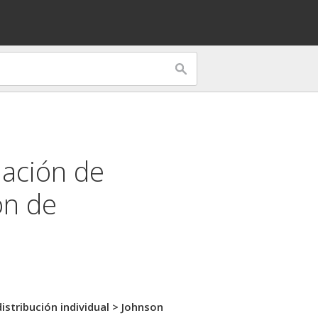
mación de
ón de
distribución individual
> Johnson