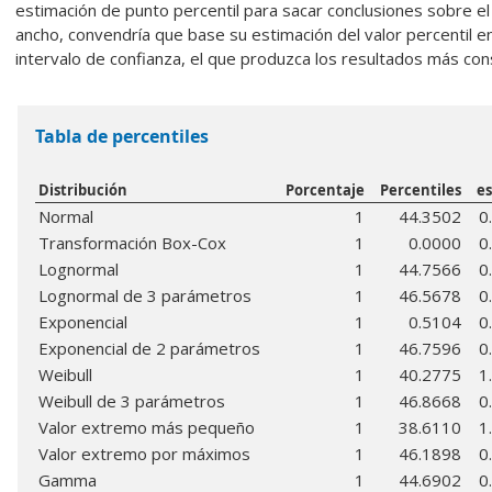
estimación de punto percentil para sacar conclusiones sobre el 
ancho, convendría que base su estimación del valor percentil en
intervalo de confianza, el que produzca los resultados más con
Tabla de percentiles
Distribución
Porcentaje
Percentiles
e
Normal
1
44.3502
0
Transformación Box-Cox
1
0.0000
0
Lognormal
1
44.7566
0
Lognormal de 3 parámetros
1
46.5678
0
Exponencial
1
0.5104
0
Exponencial de 2 parámetros
1
46.7596
0
Weibull
1
40.2775
1
Weibull de 3 parámetros
1
46.8668
0
Valor extremo más pequeño
1
38.6110
1
Valor extremo por máximos
1
46.1898
0
Gamma
1
44.6902
0