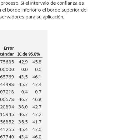
proceso. Si el intervalo de confianza es
 el borde inferior o el borde superior del
servadores para su aplicación.
Error
stándar
IC de 95.0%
.75685
42.9
45.8
.00000
0.0
0.0
.65769
43.5
46.1
.44498
45.7
47.4
.07218
0.4
0.7
.00578
46.7
46.8
.20894
38.0
42.7
.15945
46.7
47.2
.56852
35.5
41.7
.41255
45.4
47.0
.67740
43.4
46.0