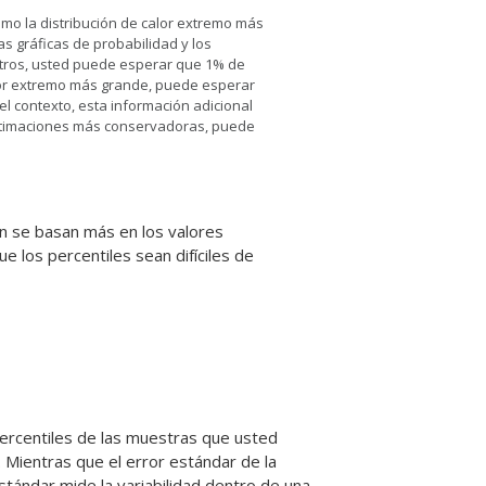
omo la distribución de calor extremo más
s gráficas de probabilidad y los
metros, usted puede esperar que 1% de
alor extremo más grande, puede esperar
l contexto, esta información adicional
 estimaciones más conservadoras, puede
n se basan más en los valores
e los percentiles sean difíciles de
 percentiles de las muestras que usted
 Mientras que el error estándar de la
estándar mide la variabilidad dentro de una