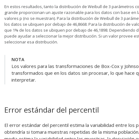
En estos resultados, tanto la distribución de Weibull de 3 parámetros c
grande proporcionan un ajuste razonable para los datos con base en la
valores p (no se muestran). Para la distribución de Weibull de 3 pará
los datos se ubiquen por debajo de 46,8668. Para la distribución de v
que 1% de los datos se ubiquen por debajo de 46,1898. Dependiendo de
puede ayudar a seleccionar la mejor distribución. Si un valor provee
seleccionar esa distribución.
NOTA
Los valores para las transformaciones de Box-Cox y Johnso
transformados que en los datos sin procesar, lo que hace qu
interpretar.
Error estándar del percentil
El error estándar del percentil estima la variabilidad entre los
obtendría si tomara muestras repetidas de la misma población.
media estima la variabilidad entre las muestras, la desviación 