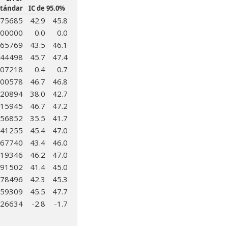
stándar
IC de 95.0%
.75685
42.9
45.8
.00000
0.0
0.0
.65769
43.5
46.1
.44498
45.7
47.4
.07218
0.4
0.7
.00578
46.7
46.8
.20894
38.0
42.7
.15945
46.7
47.2
.56852
35.5
41.7
.41255
45.4
47.0
.67740
43.4
46.0
.19346
46.2
47.0
.91502
41.4
45.0
.78496
42.3
45.3
.59309
45.5
47.7
.26634
-2.8
-1.7