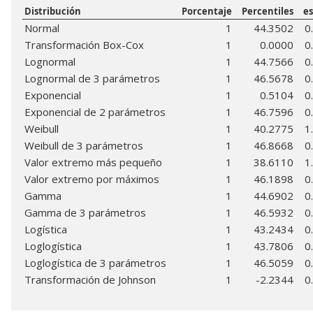
Distribución
Porcentaje
Percentiles
e
Normal
1
44.3502
0
Transformación Box-Cox
1
0.0000
0
Lognormal
1
44.7566
0
Lognormal de 3 parámetros
1
46.5678
0
Exponencial
1
0.5104
0
Exponencial de 2 parámetros
1
46.7596
0
Weibull
1
40.2775
1
Weibull de 3 parámetros
1
46.8668
0
Valor extremo más pequeño
1
38.6110
1
Valor extremo por máximos
1
46.1898
0
Gamma
1
44.6902
0
Gamma de 3 parámetros
1
46.5932
0
Logística
1
43.2434
0
Loglogística
1
43.7806
0
Loglogística de 3 parámetros
1
46.5059
0
Transformación de Johnson
1
-2.2344
0