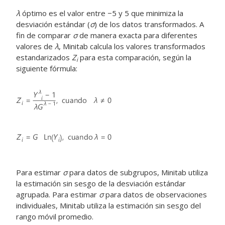
λ
óptimo es el valor entre −5 y 5 que minimiza la
desviación estándar (
σ
) de los datos transformados. A
fin de comparar
σ
de manera exacta para diferentes
valores de
λ
, Minitab calcula los valores transformados
estandarizados
Z
para esta comparación, según la
i
siguiente fórmula:
Para estimar
σ
para datos de subgrupos, Minitab utiliza
la estimación sin sesgo de la desviación estándar
agrupada. Para estimar
σ
para datos de observaciones
individuales, Minitab utiliza la estimación sin sesgo del
rango móvil promedio.