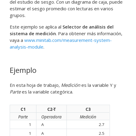
del estudio de sesgo. Con un diagrama de caja, puede
estimar el sesgo promedio con lecturas en varios
grupos.
Este ejemplo se aplica al
Selector de análisis del
sistema de medición
. Para obtener más información,
vaya a
www.minitab.com/measurement-system-
analysis-module
.
Ejemplo
En esta hoja de trabajo,
Medición
es la variable Y y
Parte
es la variable categórica.
C1
C2-T
C3
Parte
Operadora
Medición
1
A
2.7
1
A
2.5